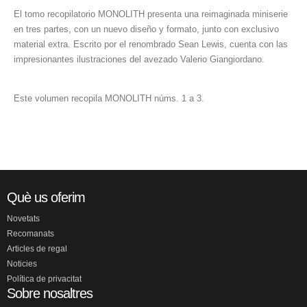
El tomo recopilatorio MONOLITH presenta una reimaginada miniserie
en tres partes, con un nuevo diseño y formato, junto con exclusivo
material extra. Escrito por el renombrado Sean Lewis, cuenta con las
impresionantes ilustraciones del avezado Valerio Giangiordano.
Este volumen recopila MONOLITH núms. 1 a 3.
Què us oferim
Novetats
Recomanats
Articles de regal
Noticies
Política de privacitat
Sobre nosaltres