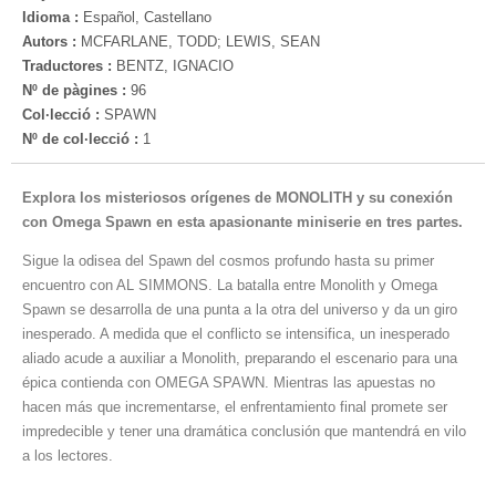
Idioma :
Español, Castellano
Autors :
MCFARLANE, TODD; LEWIS, SEAN
Traductores :
BENTZ, IGNACIO
Nº de pàgines :
96
Col·lecció :
SPAWN
Nº de col·lecció :
1
Explora los misteriosos orígenes de MONOLITH y su conexión
con Omega Spawn en esta apasionante miniserie en tres partes.
Sigue la odisea del Spawn del cosmos profundo hasta su primer
encuentro con AL SIMMONS. La batalla entre Monolith y Omega
Spawn se desarrolla de una punta a la otra del universo y da un giro
inesperado. A medida que el conflicto se intensifica, un inesperado
aliado acude a auxiliar a Monolith, preparando el escenario para una
épica contienda con OMEGA SPAWN. Mientras las apuestas no
hacen más que incrementarse, el enfrentamiento final promete ser
impredecible y tener una dramática conclusión que mantendrá en vilo
a los lectores.