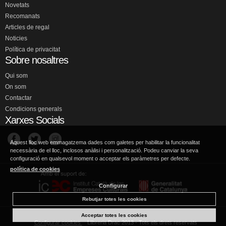
Novetats
Recomanats
Articles de regal
Noticies
Política de privacitat
Sobre nosaltres
Qui som
On som
Contactar
Condicions generals
Xarxes Socials
Aquest lloc web emmagatzema dades com galetes per habilitar la funcionalitat
necessària de el lloc, inclosos anàlisi i personalització. Podeu canviar la seva
configuració en qualsevol moment o acceptar els paràmetres per defecte.
política de cookies
Configurar
Rebutjar totes les cookies
Acceptar totes les cookies
Configurar cookies
Llibreria Drac 2013 - Tots els drets reservats