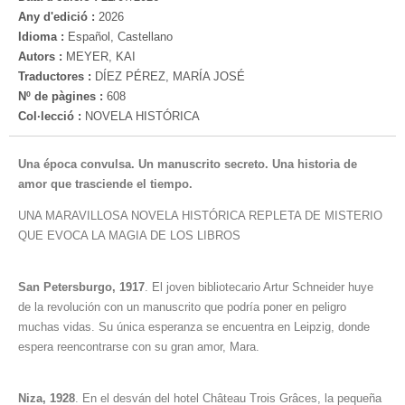
Any d'edició :
2026
Idioma :
Español, Castellano
Autors :
MEYER, KAI
Traductores :
DÍEZ PÉREZ, MARÍA JOSÉ
Nº de pàgines :
608
Col·lecció :
NOVELA HISTÓRICA
Una época convulsa. Un manuscrito secreto. Una historia de
amor que trasciende el tiempo.
UNA MARAVILLOSA NOVELA HISTÓRICA REPLETA DE MISTERIO
QUE EVOCA LA MAGIA DE LOS LIBROS
San Petersburgo, 1917
. El joven bibliotecario Artur Schneider huye
de la revolución con un manuscrito que podría poner en peligro
muchas vidas. Su única esperanza se encuentra en Leipzig, donde
espera reencontrarse con su gran amor, Mara.
Niza, 1928
. En el desván del hotel Château Trois Grâces, la pequeña