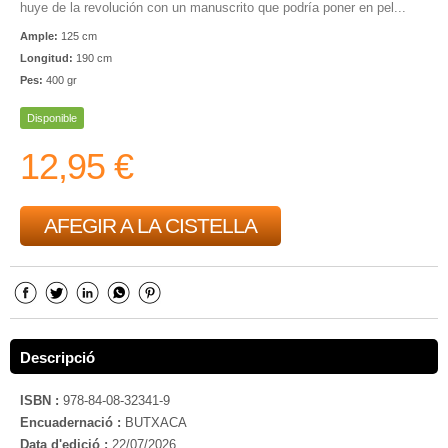
huye de la revolución con un manuscrito que podría poner en pel...
Ample:
125 cm
Longitud:
190 cm
Pes:
400 gr
Disponible
12,95 €
AFEGIR A LA CISTELLA
Descripció
ISBN :
978-84-08-32341-9
Encuadernació :
BUTXACA
Data d'edició :
22/07/2026