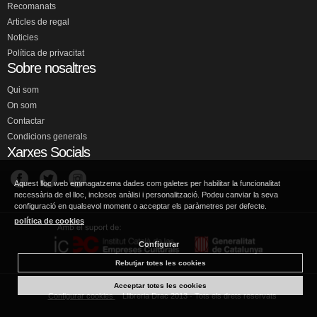
Recomanats
Articles de regal
Noticies
Política de privacitat
Sobre nosaltres
Qui som
On som
Contactar
Condicions generals
Xarxes Socials
Aquest lloc web emmagatzema dades com galetes per habilitar la funcionalitat
necessària de el lloc, inclosos anàlisi i personalització. Podeu canviar la seva
configuració en qualsevol moment o acceptar els paràmetres per defecte.
política de cookies
Configurar
Rebutjar totes les cookies
Acceptar totes les cookies
Configurar cookies
Llibreria Drac 2013 - Tots els drets reservats