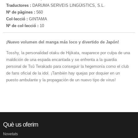
Traductores :
DARUMA SERVEIS LINGÜISTICS, S.L.
Nº de pàgines :
560
Col·lecció :
GINTAMA
Nº de col·lecció :
10
¡Nuevo volumen del manga más loco y divertido de Japón!
Tosshy, la personalidad otaku de Hijikata, reaparece por culpa de una
maldición de una espada encantada y se enfrenta a la guardia
personal de Tsû Terakado para conseguir la hegemonía como el club
de fans oficial de la idol. ¡También hay quejas por doquier en un
puesto ambulante y la propagación de un nuevo tipo de virus!
Què us oferim
Novetats