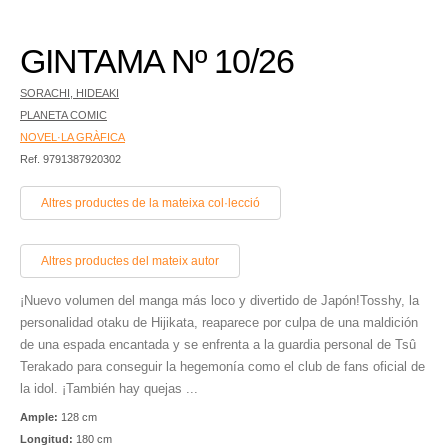
GINTAMA Nº 10/26
SORACHI, HIDEAKI
PLANETA COMIC
NOVEL·LA GRÀFICA
Ref. 9791387920302
Altres productes de la mateixa col·lecció
Altres productes del mateix autor
¡Nuevo volumen del manga más loco y divertido de Japón!Tosshy, la
personalidad otaku de Hijikata, reaparece por culpa de una maldición
de una espada encantada y se enfrenta a la guardia personal de Tsû
Terakado para conseguir la hegemonía como el club de fans oficial de
la idol. ¡También hay quejas ...
Ample:
128 cm
Longitud:
180 cm