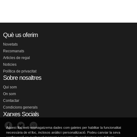
Què us oferim
Novetats
Recomanats
Articles de regal
Noticies
Política de privacitat
Sobre nosaltres
Qui som
On som
Contactar
Condicions generals
Xarxes Socials
Aquest lloc web emmagatzema dades com galetes per habilitar la funcionalitat
necessària de el lloc, inclosos anàlisi i personalització. Podeu canviar la seva