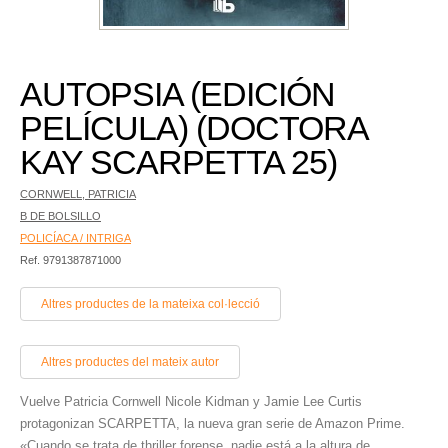
AUTOPSIA (EDICIÓN
PELÍCULA) (DOCTORA
KAY SCARPETTA 25)
CORNWELL, PATRICIA
B DE BOLSILLO
POLICÍACA / INTRIGA
Ref. 9791387871000
Altres productes de la mateixa col·lecció
Altres productes del mateix autor
Vuelve Patricia Cornwell Nicole Kidman y Jamie Lee Curtis
protagonizan SCARPETTA, la nueva gran serie de Amazon Prime.
«Cuando se trata de thriller forense, nadie está a la altura de