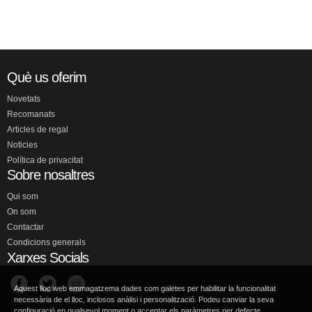
Què us oferim
Novetats
Recomanats
Articles de regal
Noticies
Política de privacitat
Sobre nosaltres
Qui som
On som
Contactar
Condicions generals
Xarxes Socials
Aquest lloc web emmagatzema dades com galetes per habilitar la funcionalitat
necessària de el lloc, inclosos anàlisi i personalització. Podeu canviar la seva
configuració en qualsevol moment o acceptar els paràmetres per defecte.