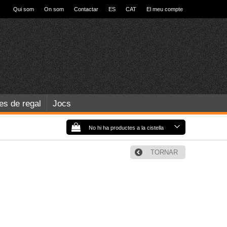
Qui som
On som
Contactar
ES
CAT
El meu compte
les de regal
Jocs
No hi ha productes a la cistella
TORNAR