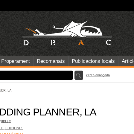
Properament
Recomanats
Publicacions locals
Artic
cerca avançada
ER, LA
DDING PLANNER, LA
NIELLE
LO, EDICIONES