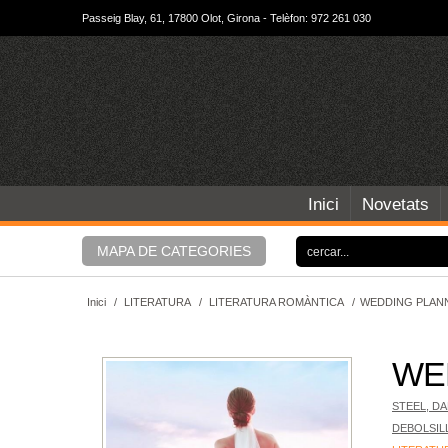
Passeig Blay, 61, 17800 Olot, Girona - Telèfon: 972 261 030
Inici
Novetats
MAPA DE CATEGORIES
Inici
/
LITERATURA
/
LITERATURA ROMÀNTICA
/
WEDDING PLANN
WE
STEEL, DA
DEBOLSIL