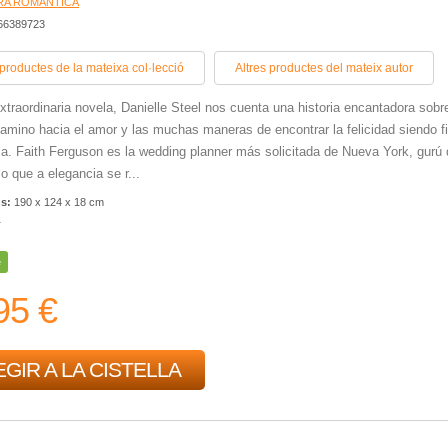
RA ROMÀNTICA
466389723
 productes de la mateixa col·lecció
Altres productes del mateix autor
xtraordinaria novela, Danielle Steel nos cuenta una historia encantadora sobre
amino hacia el amor y las muchas maneras de encontrar la felicidad siendo fi
. Faith Ferguson es la wedding planner más solicitada de Nueva York, gurú 
o que a elegancia se r...
ns:
190 x 124 x 18 cm
r
e
95 €
GIR A LA CISTELLA