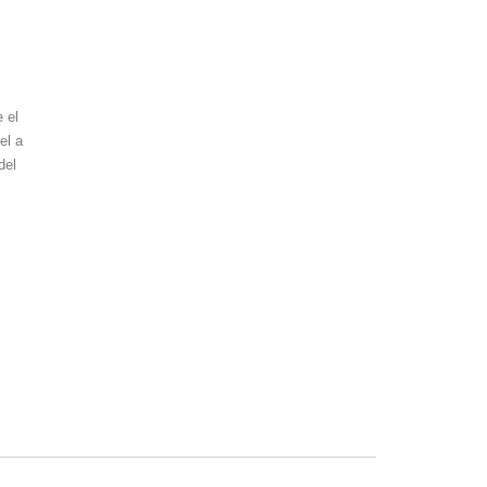
 el
el a
del