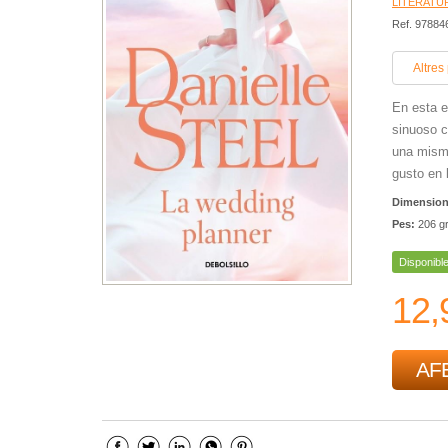
LITERATU
Ref. 9788
Altres
En esta e
sinuoso c
una misma
gusto en l
Dimensio
Pes:
206 g
Disponibl
12,
AFE