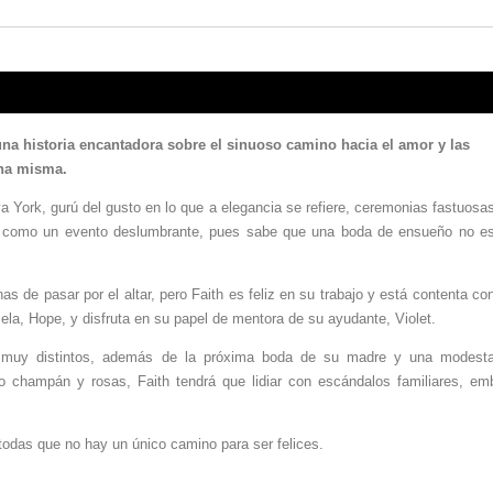
 una historia encantadora sobre el sinuoso camino hacia el amor y las
una misma.
 York, gurú del gusto en lo que a elegancia se refiere, ceremonias fastuosa
illa como un evento deslumbrante, pues sabe que una boda de ensueño no e
s de pasar por el altar, pero Faith es feliz en su trabajo y está contenta co
la, Hope, y disfruta en su papel de mentora de su ayudante, Violet.
s muy distintos, además de la próxima boda de su madre y una modest
 champán y rosas, Faith tendrá que lidiar con escándalos familiares, em
 todas que no hay un único camino para ser felices.