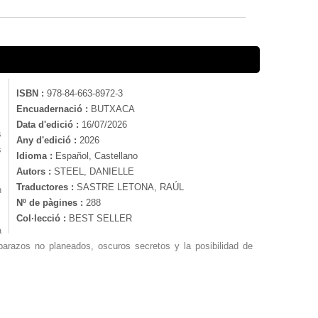
ISBN :
978-84-663-8972-3
Encuadernació :
BUTXACA
Data d'edició :
16/07/2026
s
Any d'edició :
2026
s
Idioma :
Español, Castellano
Autors :
STEEL, DANIELLE
Traductores :
SASTRE LETONA, RAÚL
n
Nº de pàgines :
288
Col·lecció :
BEST SELLER
a
barazos no planeados, oscuros secretos y la posibilidad de