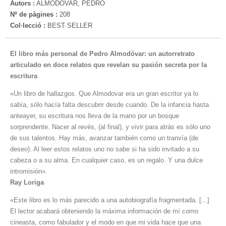
Autors :
ALMODÓVAR, PEDRO
Nº de pàgines :
208
Col·lecció :
BEST SELLER
El libro más personal de Pedro Almodóvar: un autorretrato
articulado en doce relatos que revelan su pasión secreta por la
escritura
«Un libro de hallazgos. Que Almodovar era un gran escritor ya lo
sabía, sólo hacía falta descubrir desde cuando. De la infancia hasta
anteayer, su escritura nos lleva de la mano por un bosque
sorprendente. Nacer al revés, (al final), y vivir para atrás es sólo uno
de sus talentos. Hay más, avanzar también como un tranvía (de
deseo). Al leer estos relatos uno no sabe si ha sido invitado a su
cabeza o a su alma. En cualquier caso, es un regalo. Y una dulce
intromisión».
Ray Loriga
«Este libro es lo más parecido a una autobiografía fragmentada. [...]
El lector acabará obteniendo la máxima información de mí como
cineasta, como fabulador y el modo en que mi vida hace que una