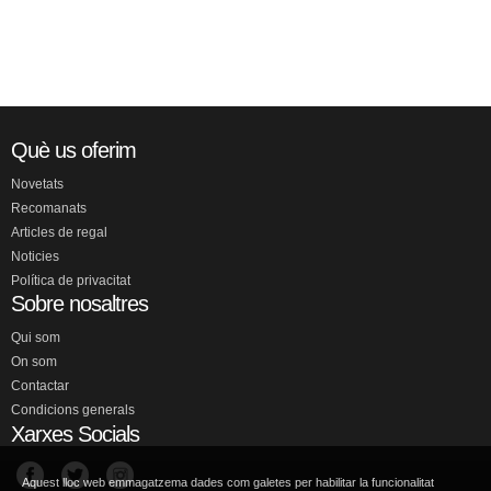
Què us oferim
Novetats
Recomanats
Articles de regal
Noticies
Política de privacitat
Sobre nosaltres
Qui som
On som
Contactar
Condicions generals
Xarxes Socials
Aquest lloc web emmagatzema dades com galetes per habilitar la funcionalitat