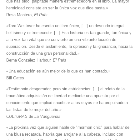
que has sido, palpitade manera estremecedora en el libro. La mayor
heroicidad consiste en ser la única voz que dice basta.»
Rosa Montero,
El País
«Tara Westover ha escrito un libro único, [...] un desnudo integral,
bellísimo y estremecedor. [...] Esa historia es tan grande, tan única y
a la vez tan vital que se convierte en una vibrante lección de
superación. Desde el aislamiento, la opresión y la ignorancia, hacia la
construcción de una gran personalidad.»
Berna González Harbour,
El País
«Una educación es aún mejor de lo que os han contado.»
Bill Gates
«Testimonio desgarrador, pero sin estridencias: [...] el relato de la
traumática adquisición de libertad mediante una apuesta por el
conocimiento que implicó sacrificar a los suyos se ha propulsado a
las listas de lo mejor del año.»
CULTURAS
de
La Vanguardia
«La próxima vez que alguien hable de "mormon chic" para hablar de
una blusa recatada, habría que arrojarle a la cabeza, incluso con