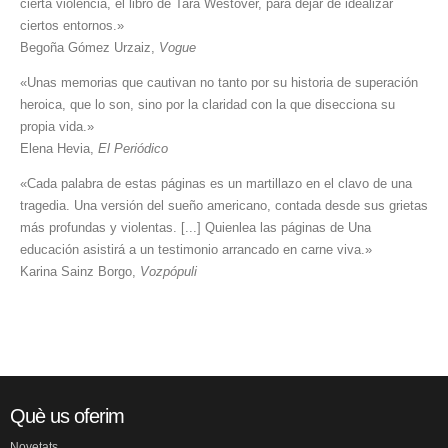
cierta violencia, el libro de Tara Westover, para dejar de idealizar
ciertos entornos.»
Begoña Gómez Urzaiz,
Vogue
«Unas memorias que cautivan no tanto por su historia de superación
heroica, que lo son, sino por la claridad con la que disecciona su
propia vida.»
Elena Hevia,
El Periódico
«Cada palabra de estas páginas es un martillazo en el clavo de una
tragedia. Una versión del sueño americano, contada desde sus grietas
más profundas y violentas. [...] Quienlea las páginas de Una
educación asistirá a un testimonio arrancado en carne viva.»
Karina Sainz Borgo,
Vozpópuli
Què us oferim
Novetats