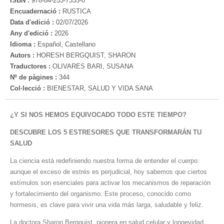
ISBN :
978-84-253-7335-0
Encuadernació :
RUSTICA
Data d'edició :
02/07/2026
Any d'edició :
2026
Idioma :
Español, Castellano
Autors :
HORESH BERGQUIST, SHARON
Traductores :
OLIVARES BARI, SUSANA
Nº de pàgines :
344
Col·lecció :
BIENESTAR, SALUD Y VIDA SANA
¿Y SI NOS HEMOS EQUIVOCADO TODO ESTE TIEMPO?
DESCUBRE LOS 5 ESTRESORES
QUE TRANSFORMARÁN TU
SALUD
La ciencia está redefiniendo nuestra forma de entender el cuerpo:
aunque el exceso de estrés es perjudicial, hoy sabemos que ciertos
estímulos son esenciales para activar los mecanismos de reparación
y fortalecimiento del organismo. Este proceso, conocido como
hormesis, es clave para vivir una vida más larga, saludable y feliz.
La doctora Sharon Bergquist, pionera en salud celular y longevidad,