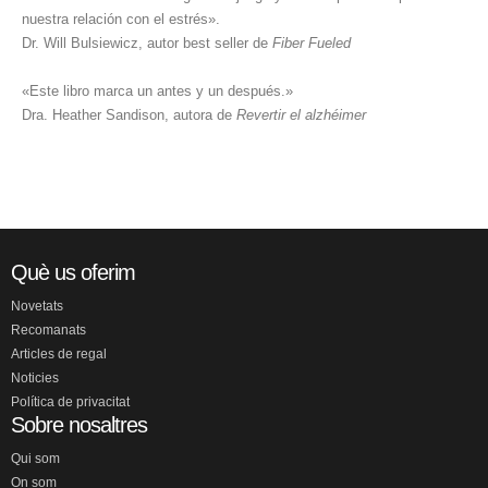
nuestra relación con el estrés».
Dr. Will Bulsiewicz, autor best seller de
Fiber Fueled
«Este libro marca un antes y un después.»
Dra. Heather Sandison, autora de
Revertir el alzhéimer
Què us oferim
Novetats
Recomanats
Articles de regal
Noticies
Política de privacitat
Sobre nosaltres
Qui som
On som