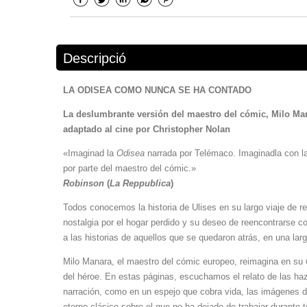
Descripció
LA ODISEA COMO NUNCA SE HA CONTADO
La deslumbrante versión del maestro del cómic, Milo Man
adaptado al cine por Christopher Nolan
«Imaginad la
Odisea
narrada por Telémaco. Imaginadla con la
por parte del maestro del cómic.»
Robinson
(
La Reppublica
)
Todos conocemos la historia de Ulises en su largo viaje de r
nostalgia por el hogar perdido y su deseo de reencontrarse 
a las historias de aquellos que se quedaron atrás, en una la
Milo Manara, el maestro del cómic europeo, reimagina en su
del héroe. En estas páginas, escuchamos el relato de las haza
narración, como en un espejo que cobra vida, las imágenes d
eterno clásico sobre el que no ha dejado de trabajar durante 