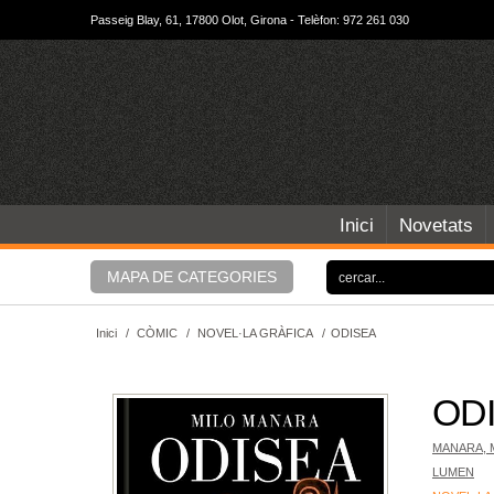
Passeig Blay, 61, 17800 Olot, Girona - Telèfon: 972 261 030
Inici
Novetats
MAPA DE CATEGORIES
Inici
/
CÒMIC
/
NOVEL·LA GRÀFICA
/
ODISEA
OD
MANARA, 
LUMEN