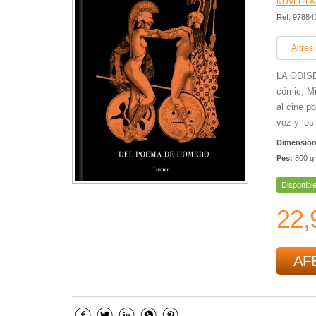
NOVEL·LA
Ref. 9788
Altres
LA ODISE
cómic, Mi
al cine p
voz y los 
Dimensio
Pes:
800 g
Disponibl
22,
AFE