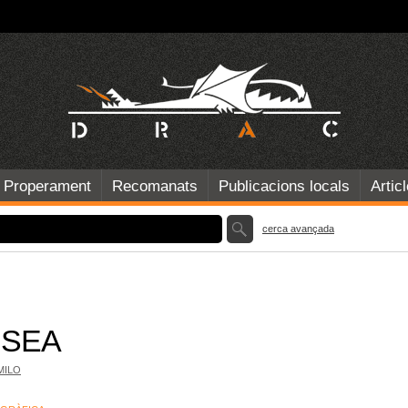
Properament
Recomanats
Publicacions locals
Artic
cerca avançada
ISEA
MILO