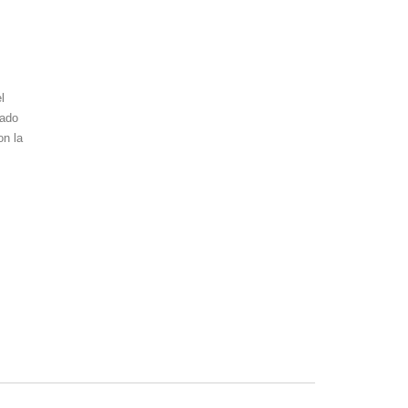
l
tado
on la