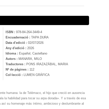
ISBN :
978-84-264-3449-4
Encuadernació :
TAPA DURA
Data d'edició :
02/07/2026
Any d'edició :
2026
Idioma :
Español, Castellano
Autors :
MANARA, MILO
Traductores :
PONS IRAZAZÁBAL, MARIA
Nº de pàgines :
112
Col·lecció :
LUMEN GRÁFICA
nte humana: la de Telémaco, el hijo que creció en ausencia
la la habilidad para tocar su arpa dorada». Y a través de esa
ma así su homenaje más íntimo, ambicioso y deslumbrante al