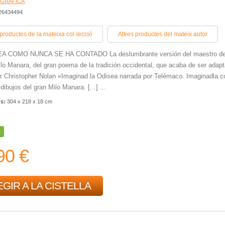
 GRÀFICA
426434494
 productes de la mateixa col·lecció
Altres productes del mateix autor
A COMO NUNCA SE HA CONTADO La deslumbrante versión del maestro de
lo Manara, del gran poema de la tradición occidental, que acaba de ser adap
or Christopher Nolan «Imaginad la Odisea narrada por Telémaco. Imaginadla c
dibujos del gran Milo Manara. [...] ...
ns:
304 x 218 x 18 cm
r
e
90 €
GIR A LA CISTELLA