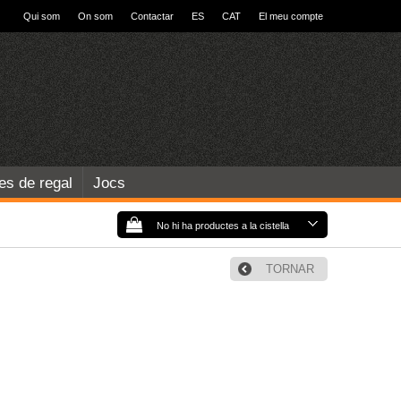
Qui som
On som
Contactar
ES
CAT
El meu compte
les de regal
Jocs
No hi ha productes a la cistella
TORNAR