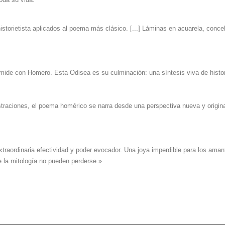
historietista aplicados al poema más clásico. [...] Láminas en acuarela, conce
e mide con Homero. Esta Odisea es su culminación: una síntesis viva de histor
lustraciones, el poema homérico se narra desde una perspectiva nueva y origin
traordinaria efectividad y poder evocador. Una joya imperdible para los amant
e la mitología no pueden perderse.»