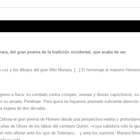
ara, del gran poema de la tradición occidental, que acaba de ser
 voz y los dibujos del gran Milo Manara. [...] El homenaje al maestro Homero
egreso a Ítaca: su combate contra cíclopes, sirenas y dioses caprichosos, su
con su amada, Penélope. Pero quizá no hayamos prestado suficiente atención
rga espera de dos décadas.
Odisea
el gran poema de Homero desde una perspectiva inédita y profundame
ñas de Ulises de los labios del centauro Quirón, «cuya sabiduría solo la igua
el mito afloran ante los ojos de Telémaco… y ante los nuestros. Manara fir
toda su vida.