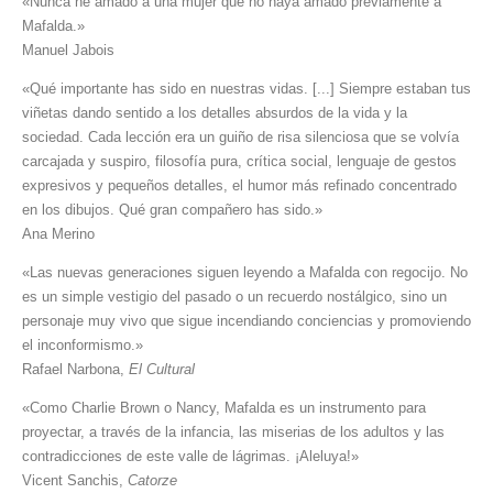
«Nunca he amado a una mujer que no haya amado previamente a
Mafalda.»
Manuel Jabois
«Qué importante has sido en nuestras vidas. [...] Siempre estaban tus
viñetas dando sentido a los detalles absurdos de la vida y la
sociedad. Cada lección era un guiño de risa silenciosa que se volvía
carcajada y suspiro, filosofía pura, crítica social, lenguaje de gestos
expresivos y pequeños detalles, el humor más refinado concentrado
en los dibujos. Qué gran compañero has sido.»
Ana Merino
«Las nuevas generaciones siguen leyendo a Mafalda con regocijo. No
es un simple vestigio del pasado o un recuerdo nostálgico, sino un
personaje muy vivo que sigue incendiando conciencias y promoviendo
el inconformismo.»
Rafael Narbona,
El Cultural
«Como Charlie Brown o Nancy, Mafalda es un instrumento para
proyectar, a través de la infancia, las miserias de los adultos y las
contradicciones de este valle de lágrimas. ¡Aleluya!»
Vicent Sanchis,
Catorze