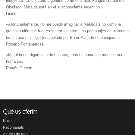
influyente. Es un icono argentino como el alfajor, Fangio, Gardel o el
Obelisco. Mafalda está en el subconsciente argentino.»
Liniers
«Afortunadamente, no me puedo imaginar a Mafalda sino como la
graciosa niña que fue, es y será siempre. Los personajes de historieta
tienen ese privilegio (enarbolado por Peter Pan) de no envejecer.»
Roberto Fontanarrosa
«Mafalda es, digámoslo de una vez, más humana que muchos seres
humanos.»
Román Gubern
Què us oferim
Novetats
Recomanats
Articles de regal