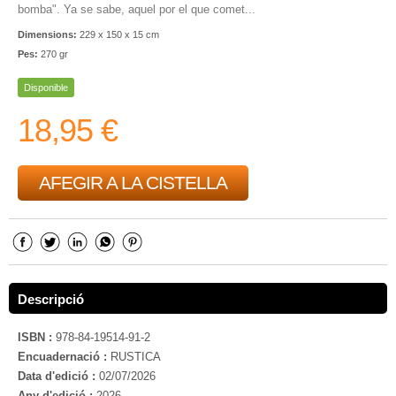
bomba". Ya se sabe, aquel por el que comet...
Dimensions:
229 x 150 x 15 cm
Pes:
270 gr
Disponible
18,95 €
AFEGIR A LA CISTELLA
Descripció
ISBN :
978-84-19514-91-2
Encuadernació :
RUSTICA
Data d'edició :
02/07/2026
Any d'edició :
2026