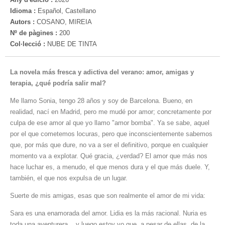
Idioma :
Español, Castellano
Autors :
COSANO, MIREIA
Nº de pàgines :
200
Col·lecció :
NUBE DE TINTA
La novela más fresca y adictiva del verano: amor, amigas y
terapia, ¿qué podría salir mal?
Me llamo Sonia, tengo 28 años y soy de Barcelona. Bueno, en
realidad, nací en Madrid, pero me mudé por amor; concretamente por
culpa de ese amor al que yo llamo "amor bomba". Ya se sabe, aquel
por el que cometemos locuras, pero que inconscientemente sabemos
que, por más que dure, no va a ser el definitivo, porque en cualquier
momento va a explotar. Qué gracia, ¿verdad? El amor que más nos
hace luchar es, a menudo, el que menos dura y el que más duele. Y,
también, el que nos expulsa de un lugar.
Suerte de mis amigas, esas que son realmente el amor de mi vida:
Sara es una enamorada del amor. Lidia es la más racional. Nuria es
toda una aventurera... y luego estoy yo que, a pesar de ellas, de la