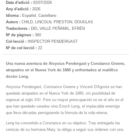
Data d'edició :
02/07/2026
Any d'edició :
2026
Idioma :
Español, Castellano
Autors :
CHILD, LINCOLN; PRESTON, DOUGLAS
Traductores :
DEL VALLE PEÑAMIL, EFRÉN
Nº de pàgines :
360
Col·lecció :
INSPECTOR PENDERGAST
Nº de col·lecció :
22
Una nueva aventura de Aloysius Pendergast y Constance Greene,
atrapados en el Nueva York de 1880 y enfrentados al maléfico
doctor Leng.
Aloysius Pendergast, Constance Greene y Vincent D'Agosta se han
quedado atrapados en el Nueva York de 1880, sin posibilidad de
regresar al siglo XXI. Pero su mayor preocupación no es el año en el
que han quedado varados sino Enoch Leng, el implacable enemigo
que lleva décadas persiguiendo la fórmula de la vida eterna.
Leng ha convertido a Constance en su objetivo. Tras entregarle las
cenizas de su hermana Mary, la obliga a seguir sus órdenes con una