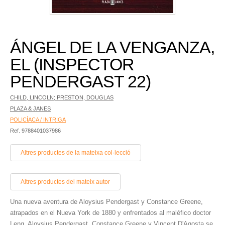
ÁNGEL DE LA VENGANZA,
EL (INSPECTOR
PENDERGAST 22)
CHILD, LINCOLN; PRESTON, DOUGLAS
PLAZA & JANES
POLICÍACA / INTRIGA
Ref. 9788401037986
Altres productes de la mateixa col·lecció
Altres productes del mateix autor
Una nueva aventura de Aloysius Pendergast y Constance Greene,
atrapados en el Nueva York de 1880 y enfrentados al maléfico doctor
Leng. Aloysius Pendergast, Constance Greene y Vincent D'Agosta se