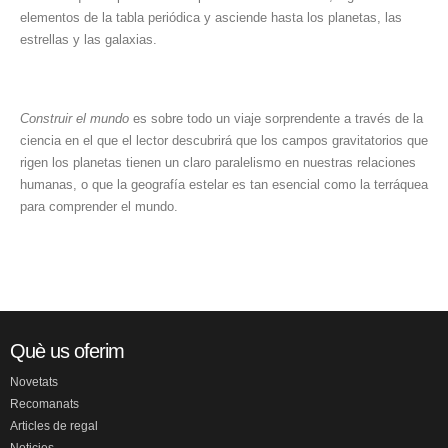
elementos de la tabla periódica y asciende hasta los planetas, las
estrellas y las galaxias.
Construir el mundo
es sobre todo un viaje sorprendente a través de la
ciencia en el que el lector descubrirá que los campos gravitatorios que
rigen los planetas tienen un claro paralelismo en nuestras relaciones
humanas, o que la geografía estelar es tan esencial como la terráquea
para comprender el mundo.
Què us oferim
Novetats
Recomanats
Articles de regal
Noticies