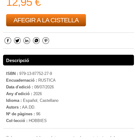
12,95 €
AFEGIR A LA CISTELLA
Descripció
ISBN :
979-13-87752-27-9
Encuadernació :
RUSTICA
Data d'edició :
08/07/2026
Any d'edició :
2026
Idioma :
Español, Castellano
Autors :
AA.DD.
Nº de pàgines :
96
Col·lecció :
HOBBIES