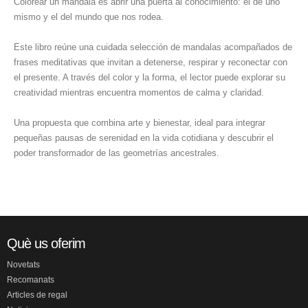
Colorear un mandala es abrir una puerta al conocimiento: el de uno
mismo y el del mundo que nos rodea.
Este libro reúne una cuidada selección de mandalas acompañados de
frases meditativas que invitan a detenerse, respirar y reconectar con
el presente. A través del color y la forma, el lector puede explorar su
creatividad mientras encuentra momentos de calma y claridad.
Una propuesta que combina arte y bienestar, ideal para integrar
pequeñas pausas de serenidad en la vida cotidiana y descubrir el
poder transformador de las geometrías ancestrales.
Què us oferim
Novetats
Recomanats
Articles de regal