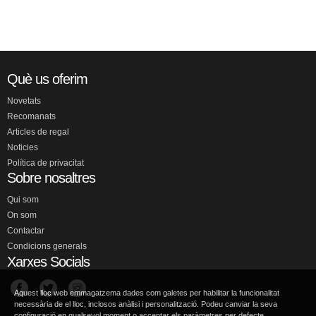
Què us oferim
Novetats
Recomanats
Articles de regal
Noticies
Política de privacitat
Sobre nosaltres
Qui som
On som
Contactar
Condicions generals
Xarxes Socials
Aquest lloc web emmagatzema dades com galetes per habilitar la funcionalitat
necessària de el lloc, inclosos anàlisi i personalització. Podeu canviar la seva
configuració en qualsevol moment o acceptar els paràmetres per defecte.