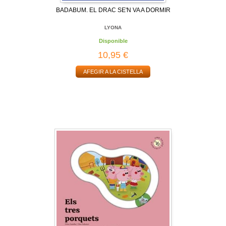
BADABUM. EL DRAC SE'N VA A DORMIR
LYONA
Disponible
10,95 €
AFEGIR A LA CISTELLA