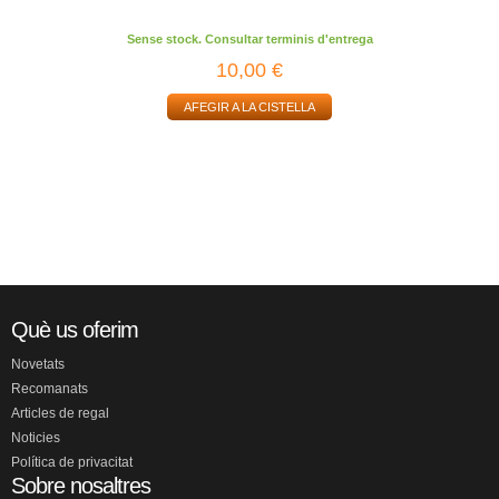
Sense stock. Consultar terminis d'entrega
10,00 €
AFEGIR A LA CISTELLA
Què us oferim
Novetats
Recomanats
Articles de regal
Noticies
Política de privacitat
Sobre nosaltres