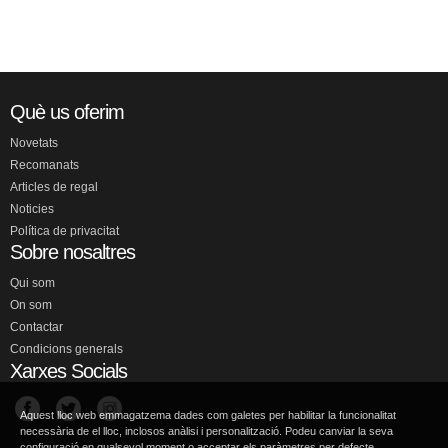
Què us oferim
Novetats
Recomanats
Articles de regal
Noticies
Política de privacitat
Sobre nosaltres
Qui som
On som
Contactar
Condicions generals
Xarxes Socials
Aquest lloc web emmagatzema dades com galetes per habilitar la funcionalitat
necessària de el lloc, inclosos anàlisi i personalització. Podeu canviar la seva
configuració en qualsevol moment o acceptar els paràmetres per defecte.