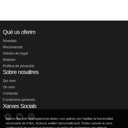
Què us oferim
Novetats
Recomanats
Articles de regal
Noticies
Política de privacitat
Sobre nosaltres
Qui som
On som
Contactar
Condicions generals
Xarxes Socials
Aquest lloc web emmagatzema dades com galetes per habilitar la funcionalitat
necessària de el lloc, inclosos anàlisi i personalització. Podeu canviar la seva
configuració en qualsevol moment o acceptar els paràmetres per defecte.