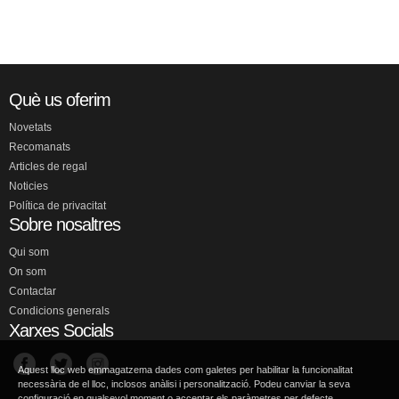
Què us oferim
Novetats
Recomanats
Articles de regal
Noticies
Política de privacitat
Sobre nosaltres
Qui som
On som
Contactar
Condicions generals
Xarxes Socials
Aquest lloc web emmagatzema dades com galetes per habilitar la funcionalitat
necessària de el lloc, inclosos anàlisi i personalització. Podeu canviar la seva
configuració en qualsevol moment o acceptar els paràmetres per defecte.