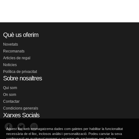
Què us oferim
Novetats
Recomanats
Articles de regal
Noticies
Política de privacitat
Sobre nosaltres
Qui som
On som
Contactar
Condicions generals
Xarxes Socials
Aquest lloc web emmagatzema dades com galetes per habilitar la funcionalitat
necessària de el lloc, inclosos anàlisi i personalització. Podeu canviar la seva
configuració en qualsevol moment o acceptar els paràmetres per defecte.