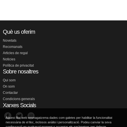
Què us oferim
Novetats
Recomanats
Articles de regal
Noticies
Política de privacitat
Sobre nosaltres
Qui som
On som
Contactar
Condicions generals
Xarxes Socials
Aquest lloc web emmagatzema dades com galetes per habilitar la funcionalitat
necessària de el lloc, inclosos anàlisi i personalització. Podeu canviar la seva
configuració en qualsevol moment o acceptar els paràmetres per defecte.