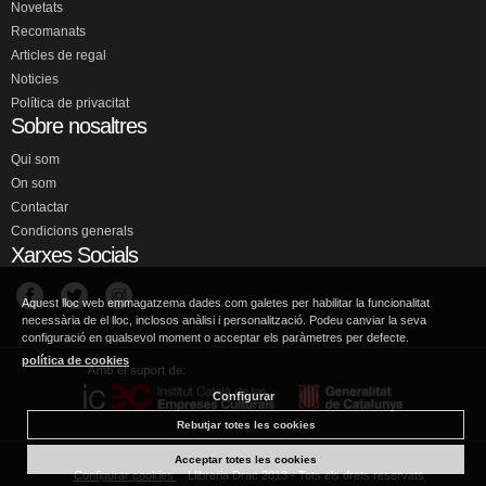
Novetats
Recomanats
Articles de regal
Noticies
Política de privacitat
Sobre nosaltres
Qui som
On som
Contactar
Condicions generals
Xarxes Socials
Aquest lloc web emmagatzema dades com galetes per habilitar la funcionalitat
necessària de el lloc, inclosos anàlisi i personalització. Podeu canviar la seva
configuració en qualsevol moment o acceptar els paràmetres per defecte.
política de cookies
Configurar
Rebutjar totes les cookies
Acceptar totes les cookies
Configurar cookies
Llibreria Drac 2013 - Tots els drets reservats