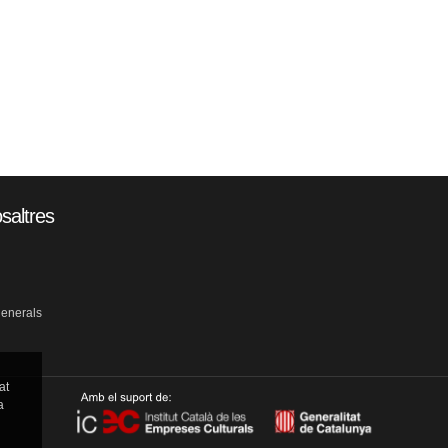
saltres
generals
at
a