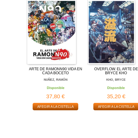
ARTE DE RAMONN90 VIDA EN
OVERFLOW. EL ARTE DE
CADA BOCETO
BRYCE KHO
NUÑEZ, RAMÓN
KHO, BRYCE
Disponible
Disponible
37,80 €
35,20 €
AFEGIR A LA CISTELLA
AFEGIR A LA CISTELLA