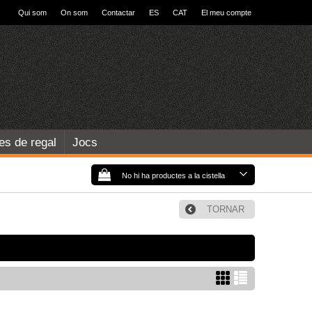
Qui som
On som
Contactar
ES
CAT
El meu compte
les de regal
Jocs
No hi ha productes a la cistella
TORNAR