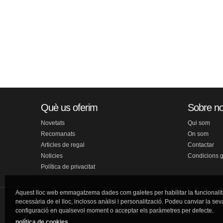
Què us oferim
Sobre no
Novetats
Qui som
Recomanats
On som
Articles de regal
Contactar
Noticies
Condicions 
Política de privacitat
Aquest lloc web emmagatzema dades com galetes per habilitar la funcionalit
necessària de el lloc, inclosos anàlisi i personalització. Podeu canviar la sev
configuració en qualsevol moment o acceptar els paràmetres per defecte.
política de cookies