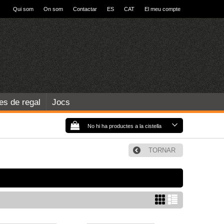
Qui som
On som
Contactar
ES
CAT
El meu compte
les de regal
Jocs
No hi ha productes a la cistella
TORNAR