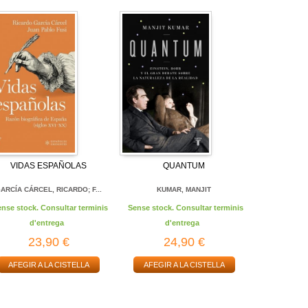
VIDAS ESPAÑOLAS
QUANTUM
ARCÍA CÁRCEL, RICARDO; F...
KUMAR, MANJIT
ense stock. Consultar terminis
Sense stock. Consultar terminis
d'entrega
d'entrega
23,90 €
24,90 €
AFEGIR A LA CISTELLA
AFEGIR A LA CISTELLA