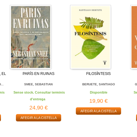
 EL
PARÍS EN RUINAS
FILOSÍNTESIS
...
SMEE, SEBASTIAN
BERUETE, SANTIAGO
G
nis
Sense stock. Consultar terminis
Disponible
S
d'entrega
19,90 €
24,90 €
AFEGIR A LA CISTELLA
AFEGIR A LA CISTELLA