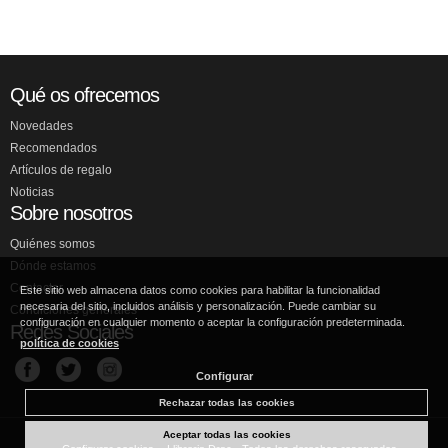
Qué os ofrecemos
Novedades
Recomendados
Artículos de regalo
Noticias
Sobre nosotros
Quiénes somos
Dónde estamos
Contactar
Este sitio web almacena datos como cookies para habilitar la funcionalidad
necesaria del sitio, incluidos análisis y personalización. Puede cambiar su
Condiciones generales
configuración en cualquier momento o aceptar la configuración predeterminada.
Redes Sociales
política de cookies
Configurar
Rechazar todas las cookies
Aceptar todas las cookies