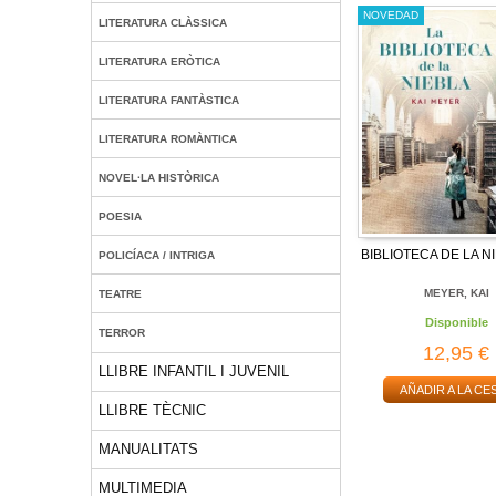
NOVEDAD
LITERATURA CLÀSSICA
LITERATURA ERÒTICA
LITERATURA FANTÀSTICA
LITERATURA ROMÀNTICA
NOVEL·LA HISTÒRICA
POESIA
BIBLIOTECA DE LA NI
POLICÍACA / INTRIGA
MEYER, KAI
TEATRE
Disponible
TERROR
12,95 €
LLIBRE INFANTIL I JUVENIL
AÑADIR A LA CE
LLIBRE TÈCNIC
MANUALITATS
MULTIMEDIA