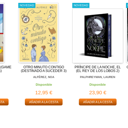
NOVEDAD
NOVEDAD
 (GAME
OTRO MINUTO CONTIGO
PRÍNCIPE DE LA NOCHE, EL
)
(DESTINADO A SUCEDER 3)
(EL REY DE LOS LOBOS 2)
ALFÉREZ, NOA
PALPHREYMAN, LAUREN
Disponible
Disponible
12,95 €
23,90 €
STA
AÑADIR A LA CESTA
AÑADIR A LA CESTA