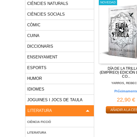
NOVEDAD
CIÈNCIES NATURALS
CIÈNCIES SOCIALS
CÒMIC
CUINA
DICCIONARIS
ENSENYAMENT
ESPORTS
DÍA DE LA TRILL
(EMPÍREO) EDICIÓN 
CO...
HUMOR
YARROS, REBEC
IDIOMES
Próximament
22,90 €
JOGUINES I JOCS DE TAULA
AÑADIR A LA CE
LITERATURA
CIÈNCIA FICCIÓ
LITERATURA