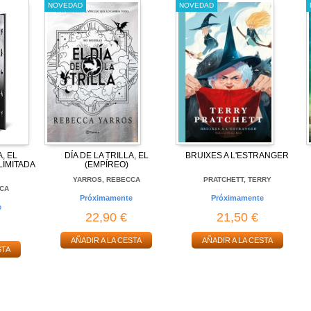
NOVEDAD
NOVEDAD
A, EL
DÍA DE LA TRILLA, EL
BRUIXES A L'ESTRANGER
LIMITADA
(EMPÍREO)
YARROS, REBECCA
PRATCHETT, TERRY
CA
Próximamente
Próximamente
e
22,90 €
21,50 €
AÑADIR A LA CESTA
AÑADIR A LA CESTA
STA