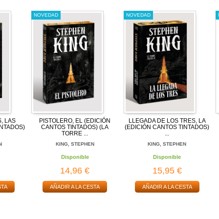
NOVEDAD
NOVEDAD
, LAS
PISTOLERO, EL (EDICIÓN
LLEGADA DE LOS TRES, LA
INTADOS)
CANTOS TINTADOS) (LA
(EDICIÓN CANTOS TINTADOS)
TORRE ...
...
N
KING, STEPHEN
KING, STEPHEN
Disponible
Disponible
14,96 €
15,95 €
STA
AÑADIR A LA CESTA
AÑADIR A LA CESTA