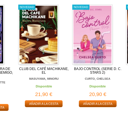
NOVEDAD
NOVEDAD
URA DE
CLUB DEL CAFÉ MACHIKANE,
BAJO CONTROL (SERIE D. C.
NEMIGO,
EL
STARS 2)
MASUYAMA, MINORU
CURTO, CHELSEA
ITTE
Disponible
Disponible
21,90 €
20,90 €
AÑADIR A LA CESTA
AÑADIR A LA CESTA
STA