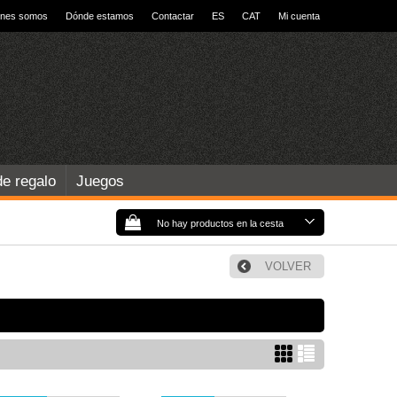
énes somos
Dónde estamos
Contactar
ES
CAT
Mi cuenta
de regalo
Juegos
No hay productos en la cesta
VOLVER