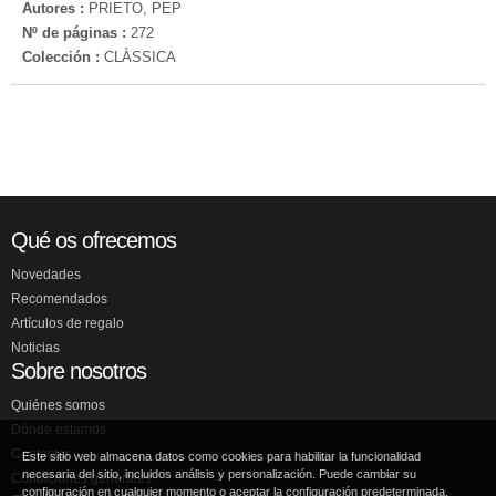
Autores :
PRIETO, PEP
Nº de páginas :
272
Colección :
CLÀSSICA
Qué os ofrecemos
Novedades
Recomendados
Artículos de regalo
Noticias
Sobre nosotros
Quiénes somos
Dónde estamos
Contactar
Este sitio web almacena datos como cookies para habilitar la funcionalidad
necesaria del sitio, incluidos análisis y personalización. Puede cambiar su
Condiciones generales
configuración en cualquier momento o aceptar la configuración predeterminada.