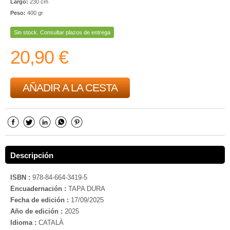
Largo:
230 cm
Peso:
400 gr
Sin stock. Consultar plazos de entrega
20,90 €
AÑADIR A LA CESTA
Descripción
ISBN :
978-84-664-3419-5
Encuadernación :
TAPA DURA
Fecha de edición :
17/09/2025
Año de edición :
2025
Idioma :
CATALÀ