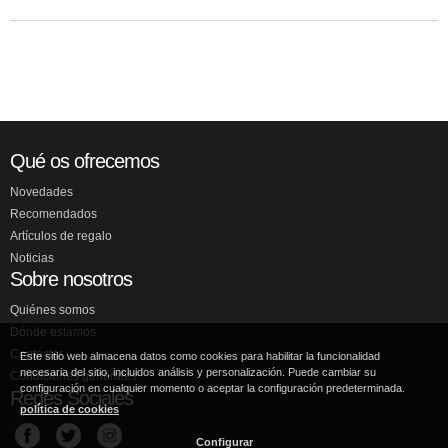
Qué os ofrecemos
Novedades
Recomendados
Artículos de regalo
Noticias
Sobre nosotros
Quiénes somos
Dónde estamos
Contactar
Este sitio web almacena datos como cookies para habilitar la funcionalidad
necesaria del sitio, incluidos análisis y personalización. Puede cambiar su
Condiciones generales
configuración en cualquier momento o aceptar la configuración predeterminada.
Redes Sociales
política de cookies
Configurar