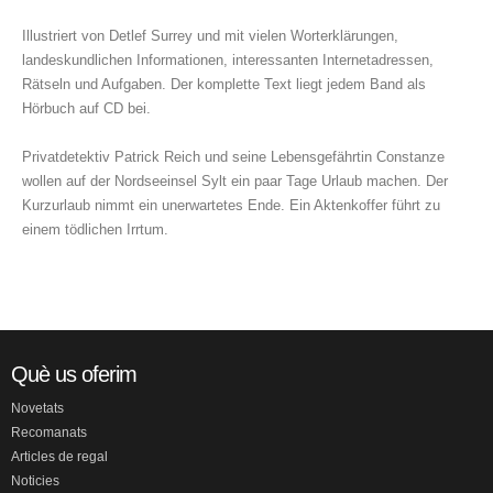
Illustriert von Detlef Surrey und mit vielen Worterklärungen,
landeskundlichen Informationen, interessanten Internetadressen,
Rätseln und Aufgaben. Der komplette Text liegt jedem Band als
Hörbuch auf CD bei.
Privatdetektiv Patrick Reich und seine Lebensgefährtin Constanze
wollen auf der Nordseeinsel Sylt ein paar Tage Urlaub machen. Der
Kurzurlaub nimmt ein unerwartetes Ende. Ein Aktenkoffer führt zu
einem tödlichen Irrtum.
Què us oferim
Novetats
Recomanats
Articles de regal
Noticies