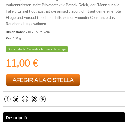
Vorkenntnissen steht Privatdetektiv Patrick Reich, der "Mann für alle
Fälle". Er sieht gut aus, ist dynamisch, sportlich, trägt gerne eine rote
Fliege und versucht, sich mit Hilfe seiner Freundin Constanze das
Rauchen abzugewöhnen...
Dimensions:
210 x 150 x 5 cm
Pes:
104 gr
Sense stock. Consultar terminis d'entrega
11,00 €
AFEGIR A LA CISTELLA
Descripció