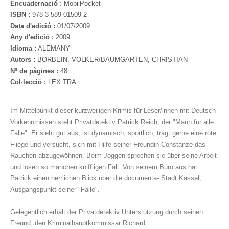
Encuadernació :
MobilPocket
ISBN :
978-3-589-01509-2
Data d'edició :
01/07/2009
Any d'edició :
2009
Idioma :
ALEMANY
Autors :
BORBEIN, VOLKER/BAUMGARTEN, CHRISTIAN
Nº de pàgines :
48
Col·lecció :
LEX:TRA
Im Mittelpunkt dieser kurzweiligen Krimis für Leser/innen mit Deutsch-
Vorkenntnissen steht Privatdetektiv Patrick Reich, der "Mann für alle
Fälle". Er sieht gut aus, ist dynamisch, sportlich, trägt gerne eine rote
Fliege und versucht, sich mit Hilfe seiner Freundin Constanze das
Rauchen abzugewöhnen. Beim Joggen sprechen sie über seine Arbeit
und lösen so manchen kniffligen Fall. Von seinem Büro aus hat
Patrick einen herrlichen Blick über die documenta- Stadt Kassel,
Ausgangspunkt seiner "Fälle".
Gelegentlich erhält der Privatdetektiv Unterstützung durch seinen
Freund, den Kriminalhauptkommissar Richard.