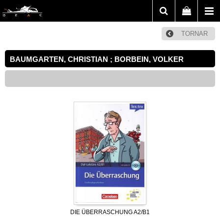
TORNAR
BAUMGARTEN, CHRISTIAN ; BORBEIN, VOLKER
DIE ÜBERRASCHUNG A2/B1