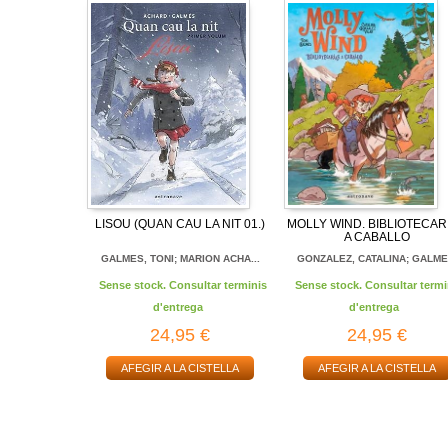
LISOU (QUAN CAU LA NIT 01.)
MOLLY WIND. BIBLIOTECAR
A CABALLO
GALMES, TONI; MARION ACHA...
GONZALEZ, CATALINA; GALME.
Sense stock. Consultar terminis
Sense stock. Consultar termi
d'entrega
d'entrega
24,95 €
24,95 €
AFEGIR A LA CISTELLA
AFEGIR A LA CISTELLA