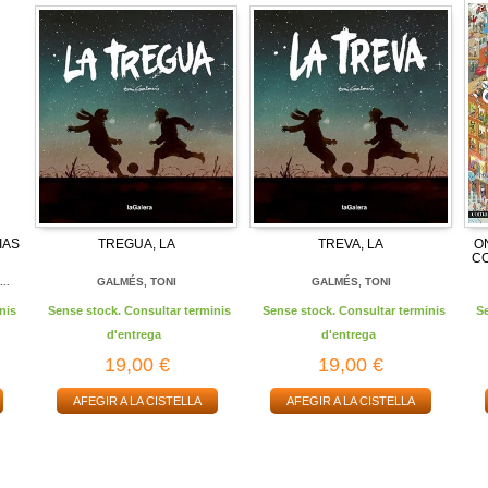
IAS
TREGUA, LA
TREVA, LA
O
CO
..
GALMÉS, TONI
GALMÉS, TONI
nis
Sense stock. Consultar terminis
Sense stock. Consultar terminis
S
d'entrega
d'entrega
19,00 €
19,00 €
AFEGIR A LA CISTELLA
AFEGIR A LA CISTELLA