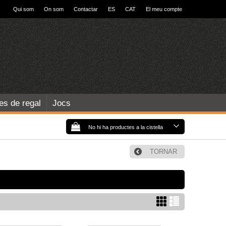
Qui som
On som
Contactar
ES
CAT
El meu compte
les de regal
Jocs
No hi ha productes a la cistella
TORNAR