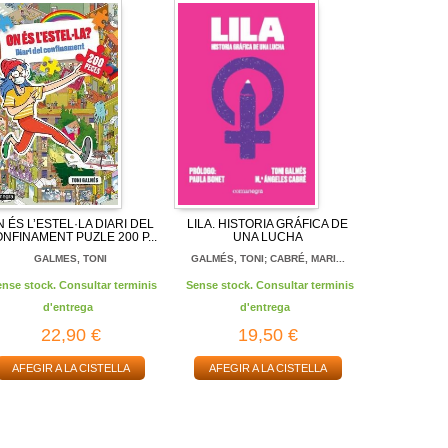
N ÉS L’ESTEL·LA DIARI DEL
LILA. HISTORIA GRÁFICA DE
NFINAMENT PUZLE 200 P...
UNA LUCHA
GALMES, TONI
GALMÉS, TONI; CABRÉ, MARI...
ense stock. Consultar terminis
Sense stock. Consultar terminis
d'entrega
d'entrega
22,90 €
19,50 €
AFEGIR A LA CISTELLA
AFEGIR A LA CISTELLA