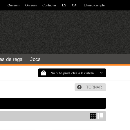
Qui som
On som
Contactar
ES
CAT
El meu compte
les de regal
Jocs
No hi ha productes a la cistella
TORNAR