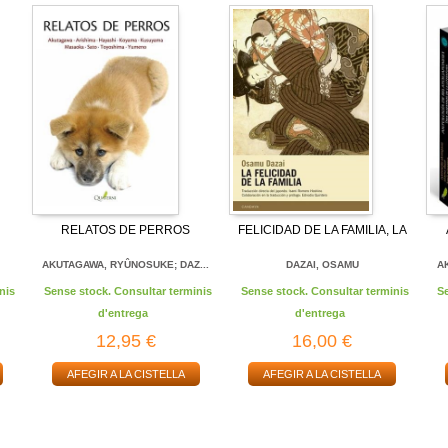
RELATOS DE PERROS
FELICIDAD DE LA FAMILIA, LA
AKUTAGAWA, RYÛNOSUKE; DAZ...
DAZAI, OSAMU
A
nis
Sense stock. Consultar terminis
Sense stock. Consultar terminis
S
d'entrega
d'entrega
12,95 €
16,00 €
AFEGIR A LA CISTELLA
AFEGIR A LA CISTELLA