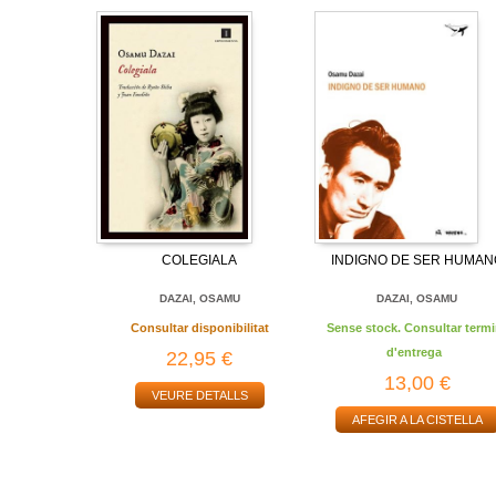
COLEGIALA
INDIGNO DE SER HUMAN
DAZAI, OSAMU
DAZAI, OSAMU
Consultar disponibilitat
Sense stock. Consultar termi
d'entrega
22,95 €
13,00 €
VEURE DETALLS
AFEGIR A LA CISTELLA