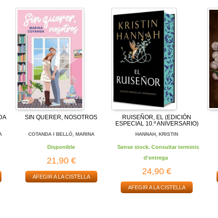
DA
SIN QUERER, NOSOTROS
RUISEÑOR, EL (EDICIÓN
ESPECIAL 10.º ANIVERSARIO)
A
COTANDA I BELLÓ, MARINA
HANNAH, KRISTIN
Disponible
Sense stock. Consultar terminis
d'entrega
21,90 €
24,90 €
AFEGIR A LA CISTELLA
AFEGIR A LA CISTELLA