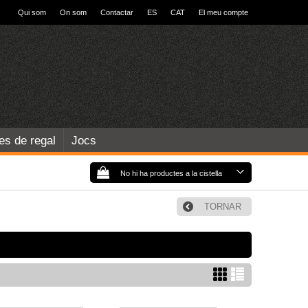
Qui som
On som
Contactar
ES
CAT
El meu compte
les de regal
Jocs
No hi ha productes a la cistella
TORNAR