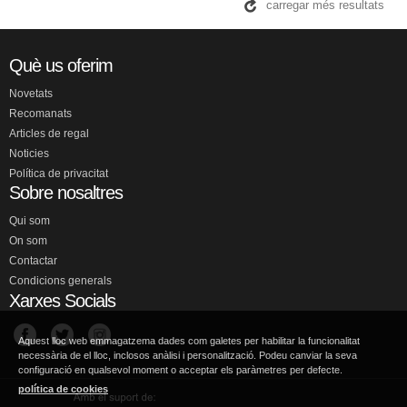
carregar més resultats
Què us oferim
Novetats
Recomanats
Articles de regal
Noticies
Política de privacitat
Sobre nosaltres
Qui som
On som
Contactar
Condicions generals
Xarxes Socials
Aquest lloc web emmagatzema dades com galetes per habilitar la funcionalitat
necessària de el lloc, inclosos anàlisi i personalització. Podeu canviar la seva
configuració en qualsevol moment o acceptar els paràmetres per defecte.
política de cookies