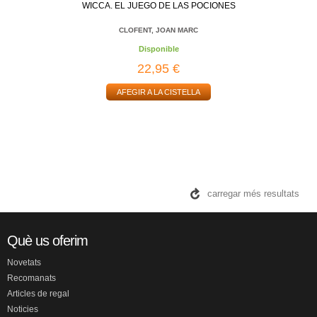
WICCA. EL JUEGO DE LAS POCIONES
CLOFENT, JOAN MARC
Disponible
22,95 €
AFEGIR A LA CISTELLA
carregar més resultats
Què us oferim
Novetats
Recomanats
Articles de regal
Noticies