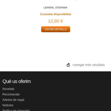
LEPERA, STEFANIA
Consultar disponibilitat
12,90 €
VEURE DETALLS
carregar més resultats
Què us oferim
Novetats
Recomanats
Articles de regal
Noticies
Política de privacitat