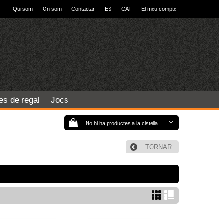
Qui som
On som
Contactar
ES
CAT
El meu compte
les de regal
Jocs
No hi ha productes a la cistella
TORNAR