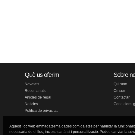
Què us oferim
Sobre no
Novetats
Qui som
Recomanats
On som
Articles de regal
Contactar
Noticies
Condicions 
Política de privacitat
Aquest lloc web emmagatzema dades com galetes per habilitar la funcionalit
necessària de el lloc, inclosos anàlisi i personalització. Podeu canviar la sev