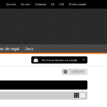
Qui som
On som
Contactar
ES
CAT
El meu compte
les de regal
Jocs
No hi ha productes a la cistella
TORNAR