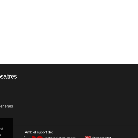
saltres
generals
at
a