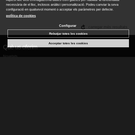
necessària de el lloc, inclosos anàlisi i personalització. Podeu canviar la seva
configuració en qualsevol moment o acceptar els paràmetres per defecte.
política de cookies
Configurar
carregar més resultats
Rebutjar totes les cookies
Acceptar totes les cookies
Què us oferim
Novetats
Recomanats
Articles de regal
Noticies
Política de privacitat
Sobre nosaltres
Qui som
On som
Contactar
Condicions generals
Xarxes Socials