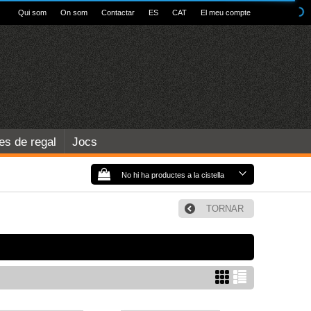
Qui som
On som
Contactar
ES
CAT
El meu compte
les de regal
Jocs
No hi ha productes a la cistella
TORNAR