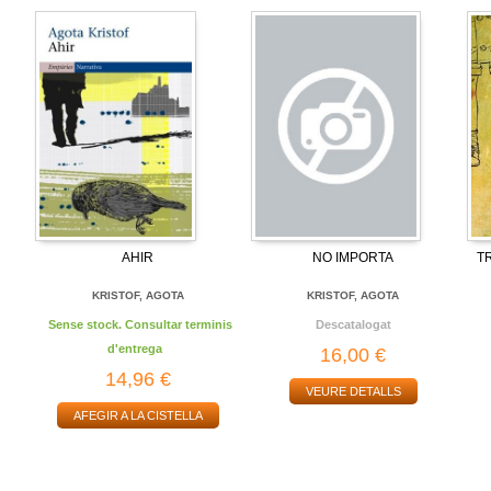
AHIR
NO IMPORTA
T
KRISTOF, AGOTA
KRISTOF, AGOTA
Sense stock. Consultar terminis
Descatalogat
d'entrega
16,00 €
14,96 €
VEURE DETALLS
AFEGIR A LA CISTELLA