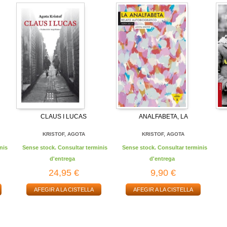
CLAUS I LUCAS
ANALFABETA, LA
KRISTOF, AGOTA
KRISTOF, AGOTA
nis
Sense stock. Consultar terminis
Sense stock. Consultar terminis
d'entrega
d'entrega
24,95 €
9,90 €
AFEGIR A LA CISTELLA
AFEGIR A LA CISTELLA