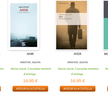
S
AHIR
AYER
MO
KRISTOF, AGOTA
KRISTOF, AGOTA
nis
Sense stock. Consultar terminis
Sense stock. Consultar terminis
S
d'entrega
d'entrega
16,95 €
16,95 €
AFEGIR A LA CISTELLA
AFEGIR A LA CISTELLA