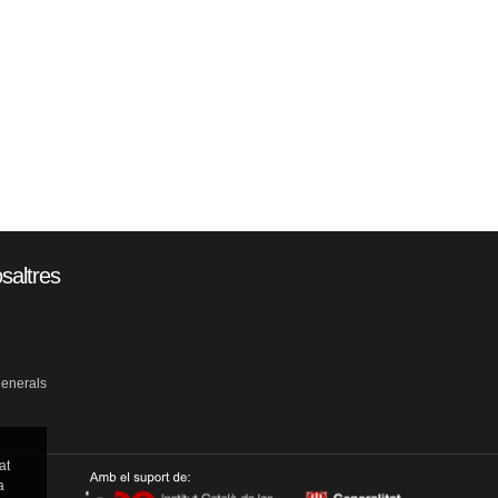
saltres
generals
at
a