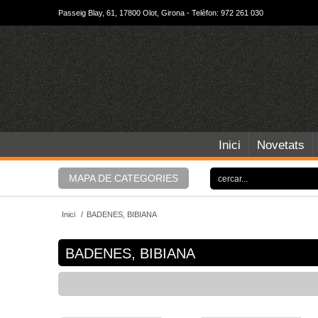
Passeig Blay, 61, 17800 Olot, Girona - Telèfon: 972 261 030
Inici
Novetats
MAPA DE CATEGORIES
Inici
/
BADENES, BIBIANA
BADENES, BIBIANA