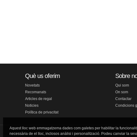
Què us oferim
Sobre no
Novetats
Qui som
Recomanats
On som
Articles de regal
Contactar
Noticies
Condicions 
Política de privacitat
Aquest lloc web emmagatzema dades com galetes per habilitar la funcionalit
necessària de el lloc, inclosos anàlisi i personalització. Podeu canviar la sev