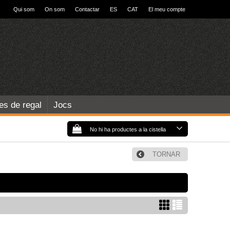
Qui som
On som
Contactar
ES
CAT
El meu compte
les de regal
Jocs
No hi ha productes a la cistella
TORNAR