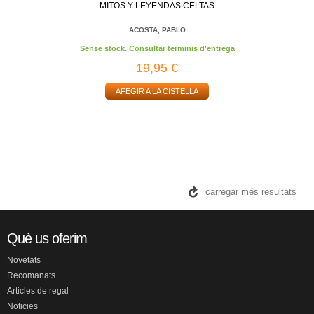
MITOS Y LEYENDAS CELTAS
ACOSTA, PABLO
Sense stock. Consultar terminis d'entrega
19,95 €
AFEGIR A LA CISTELLA
carregar més resultats
Què us oferim
Novetats
Recomanats
Articles de regal
Noticies