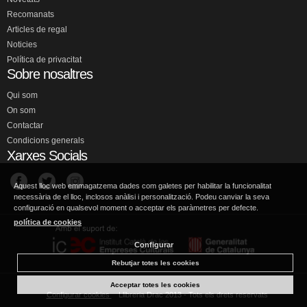
Recomanats
Articles de regal
Noticies
Política de privacitat
Sobre nosaltres
Qui som
On som
Contactar
Condicions generals
Xarxes Socials
Aquest lloc web emmagatzema dades com galetes per habilitar la funcionalitat
necessària de el lloc, inclosos anàlisi i personalització. Podeu canviar la seva
configuració en qualsevol moment o acceptar els paràmetres per defecte.
política de cookies
Configurar
Rebutjar totes les cookies
Acceptar totes les cookies
Configurar cookies
Llibreria Drac 2013 - Tots els drets reservats