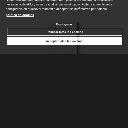
necessària de el lloc, inclosos anàlisi i personalització. Podeu canviar la seva
configuració en qualsevol moment o acceptar els paràmetres per defecte.
política de cookies
Configurar
Rebutjar totes les cookies
Acceptar totes les cookies
BIBLIA CATÓLICA EN ESPAÑOL. BODA, BAUTIZO, PRIMERA...
AA.DD.
Disponible
25,90 €
AFEGIR A LA CISTELLA