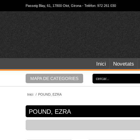
Passeig Blay, 61, 17800 Olot, Girona - Telèfon: 972 261 030
Inici
Novetats
MAPA DE CATEGORIES
Inici
/
POUND, EZRA
POUND, EZRA