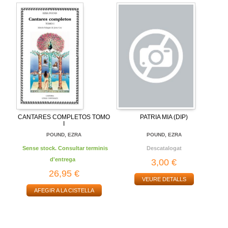
CANTARES COMPLETOS TOMO
PATRIA MIA (DIP)
I
POUND, EZRA
POUND, EZRA
Sense stock. Consultar terminis
Descatalogat
d'entrega
3,00 €
26,95 €
VEURE DETALLS
AFEGIR A LA CISTELLA