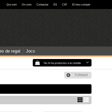
Qui som
On som
Contactar
ES
CAT
El meu compte
les de regal
Jocs
No hi ha productes a la cistella
TORNAR