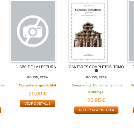
ABC DE LA LECTURA
CANTARES COMPLETOS. TOMO
III
POUND, EZRA
POUND, EZRA
nis
Consultar disponibilitat
Sense stock. Consultar terminis
S
d'entrega
20,00 €
26,95 €
VEURE DETALLS
AFEGIR A LA CISTELLA