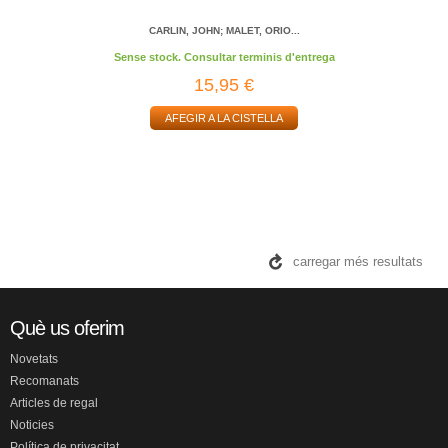
CARLIN, JOHN; MALET, ORIO...
Sense stock. Consultar terminis d'entrega
15,95 €
AFEGIR A LA CISTELLA
carregar més resultats
Què us oferim
Novetats
Recomanats
Articles de regal
Noticies
Política de privacitat