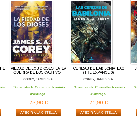
THE
PIEDAD DE LOS DIOSES, LA (LA
CENIZAS DE BABILONIA, LAS
GUERRA DE LOS CAUTIVO...
(THE EXPANSE 6)
COREY, JAMES S.A.
COREY, JAMES S.A.
nis
Sense stock. Consultar terminis
Sense stock. Consultar terminis
S
d'entrega
d'entrega
23,90 €
21,90 €
AFEGIR A LA CISTELLA
AFEGIR A LA CISTELLA