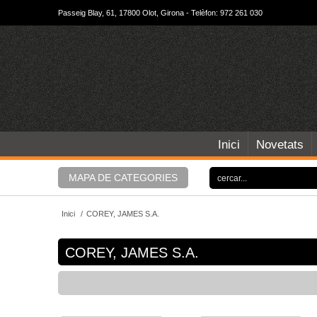
Passeig Blay, 61, 17800 Olot, Girona - Telèfon: 972 261 030
Inici
Novetats
MAPA DE CATEGORIES
Inici
/
COREY, JAMES S.A.
COREY, JAMES S.A.