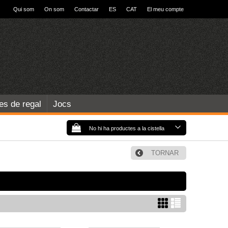
Qui som
On som
Contactar
ES
CAT
El meu compte
les de regal
Jocs
No hi ha productes a la cistella
TORNAR