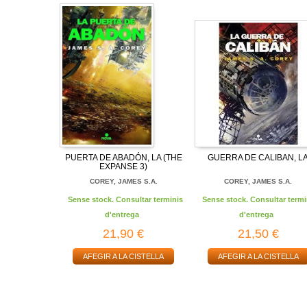
PUERTA DE ABADÓN, LA (THE
GUERRA DE CALIBAN, L
EXPANSE 3)
COREY, JAMES S.A.
COREY, JAMES S.A.
Sense stock. Consultar terminis
Sense stock. Consultar termi
d'entrega
d'entrega
21,90 €
21,50 €
AFEGIR A LA CISTELLA
AFEGIR A LA CISTELLA