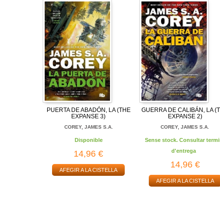
PUERTA DE ABADÓN, LA (THE
GUERRA DE CALIBÁN, LA (
EXPANSE 3)
EXPANSE 2)
COREY, JAMES S.A.
COREY, JAMES S.A.
Disponible
Sense stock. Consultar termi
d'entrega
14,96 €
14,96 €
AFEGIR A LA CISTELLA
AFEGIR A LA CISTELLA