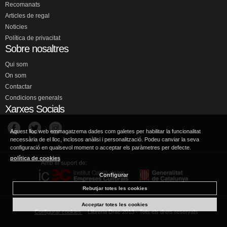
Recomanats
Articles de regal
Noticies
Política de privacitat
Sobre nosaltres
Qui som
On som
Contactar
Condicions generals
Xarxes Socials
Aquest lloc web emmagatzema dades com galetes per habilitar la funcionalitat
necessària de el lloc, inclosos anàlisi i personalització. Podeu canviar la seva
configuració en qualsevol moment o acceptar els paràmetres per defecte.
política de cookies
Configurar
Rebutjar totes les cookies
Acceptar totes les cookies
Configurar cookies
Llibreria Drac 2013 - Tots els drets reservats