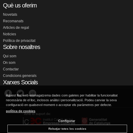
Què us oferim
Novetats
Recomanats
Articles de regal
Noticies
Política de privacitat
Sobre nosaltres
Qui som
On som
Contactar
Condicions generals
Xarxes Socials
Aquest lloc web emmagatzema dades com galetes per habilitar la funcionalitat
necessària de el lloc, inclosos anàlisi i personalització. Podeu canviar la seva
configuració en qualsevol moment o acceptar els paràmetres per defecte.
política de cookies
Configurar
Rebutjar totes les cookies