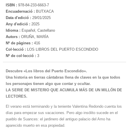
ISBN :
978-84-233-6663-7
Encuadernació :
BUTXACA
Data d'edició :
29/01/2025
Any d'edició :
2025
Idioma :
Español, Castellano
Autors :
ORUÑA, MARÍA
Nº de pàgines :
416
Col·lecció :
LOS LIBROS DEL PUERTO ESCONDIDO
Nº de col·lecció :
3
Descubre «Los libros del Puerto Escondido».
Una historia en tierras cántabras llena de claves en la que todos
los personajes tienen algo que contar y ocultar.
LA SERIE DE MISTERIO QUE ACUMULA MÁS DE UN MILLÓN DE
LECTORES.
El verano está terminando y la teniente Valentina Redondo cuenta los
días para empezar sus vacaciones. Pero algo insólito sucede en el
pueblo de Suances: el jardinero del antiguo palacio del Amo ha
aparecido muerto en esa propiedad.